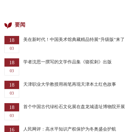
要闻
18
美在新时代！中国美术馆典藏精品特展“升级版”来了
03
18
学者沈思一撰写的文学作品集《骆驼刺》出版
03
18
天津职业大学教授用画笔再现天津本土红色故事
03
18
首个中国古代绿松石文化展在盘龙城遗址博物院开展
03
16
人民网评：高水平知识产权保护为冬奥盛会护航