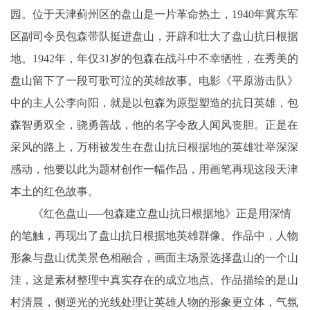
园。位于天津蓟州区的盘山是一片革命热土，1940年冀东军
区副司令员包森带队挺进盘山，开辟和壮大了盘山抗日根据
地。1942年，年仅31岁的包森在战斗中不幸牺牲，在秀美的
盘山留下了一段可歌可泣的英雄故事。电影《平原游击队》
中的主人公李向阳，就是以包森为原型塑造的抗日英雄，包
森智勇双全，骁勇善战，他的名字令敌人闻风丧胆。正是在
采风的路上，万栩被发生在盘山抗日根据地的英雄壮举深深
感动，他要以此为题材创作一幅作品，用画笔再现这段天津
本土的红色故事。
《红色盘山──包森建立盘山抗日根据地》正是用深情
的笔触，再现出了盘山抗日根据地英雄群像。作品中，人物
形象与盘山优美景色相融合，画面主场景选择盘山的一个山
洼，这是素材整理中真实存在的成立地点。作品描绘的是山
村清晨，侧逆光的光线处理让英雄人物的形象更立体，气氛