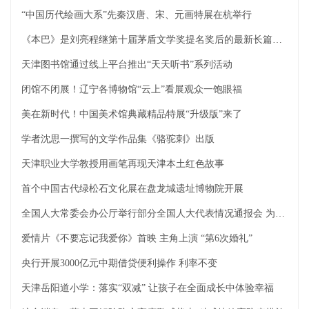
“中国历代绘画大系”先秦汉唐、宋、元画特展在杭举行
《本巴》是刘亮程继第十届茅盾文学奖提名奖后的最新长篇小说
天津图书馆通过线上平台推出“天天听书”系列活动
闭馆不闭展！辽宁各博物馆“云上”看展观众一饱眼福
美在新时代！中国美术馆典藏精品特展“升级版”来了
学者沈思一撰写的文学作品集《骆驼刺》出版
天津职业大学教授用画笔再现天津本土红色故事
首个中国古代绿松石文化展在盘龙城遗址博物院开展
全国人大常委会办公厅举行部分全国人大代表情况通报会 为代表出席十三届全国人大五次会议作准备
爱情片《不要忘记我爱你》首映 主角上演 “第6次婚礼”
央行开展3000亿元中期借贷便利操作 利率不变
天津岳阳道小学：落实“双减” 让孩子在全面成长中体验幸福