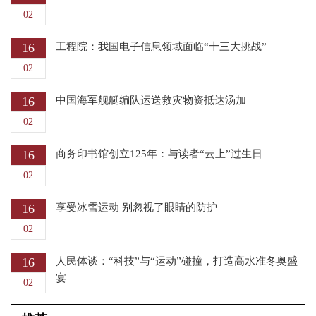
02
16
工程院：我国电子信息领域面临“十三大挑战”
02
16
中国海军舰艇编队运送救灾物资抵达汤加
02
16
商务印书馆创立125年：与读者“云上”过生日
02
16
享受冰雪运动 别忽视了眼睛的防护
02
16
人民体谈：“科技”与“运动”碰撞，打造高水准冬奥盛
宴
02