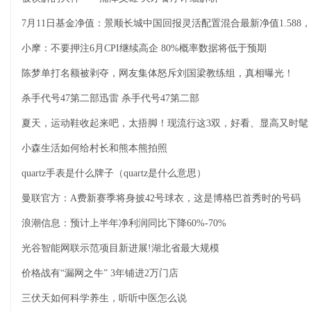
7月11日基金净值：景顺长城中国回报灵活配置混合最新净值1.588，涨
小摩：不要押注6月CPI继续高企 80%概率数据将低于预期
陈梦单打名额被剥夺，网友集体怒斥刘国梁教练组，真相曝光！
杀手代号47第二部迅雷 杀手代号47第二部
夏天，运动鞋收起来吧，太捂脚！现流行这3双，好看、显高又时髦
小森生活如何给村长和熊本熊拍照
quartz手表是什么牌子（quartz是什么意思）
曼联官方：A费新赛季将身披42号球衣，这是博格巴首秀时的号码
浪潮信息：预计上半年净利润同比下降60%-70%
光谷智能网联示范项目新进展!湖北省最大规模
价格战有“漏网之牛” 3年铺进2万门店
三伏天如何科学养生，听听中医怎么说