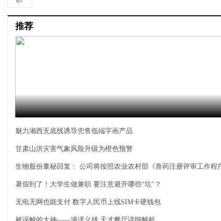
07
推荐
魅力湘西无底线诱导兜售低端字画产品
甘肃山洪灾害气象风险升级为橙色预警
生物股份董秘回复： 公司将按照农业农村部《兽药注册评审工作程
暑假到了！大学生做兼职 要注意避开哪些“坑”？
无电无网也能支付 数字人民币上线SIM卡硬钱包
被误解的大神——浦泽义雄 天才餐厅详细解析