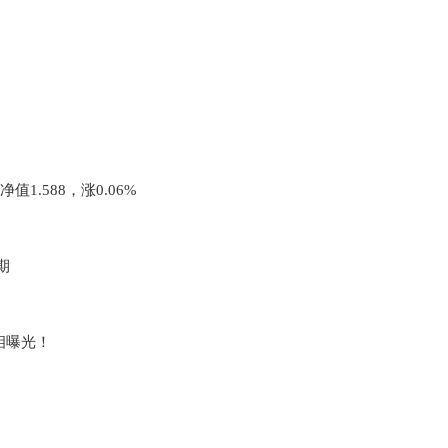
.588，涨0.06%
期
相曝光！