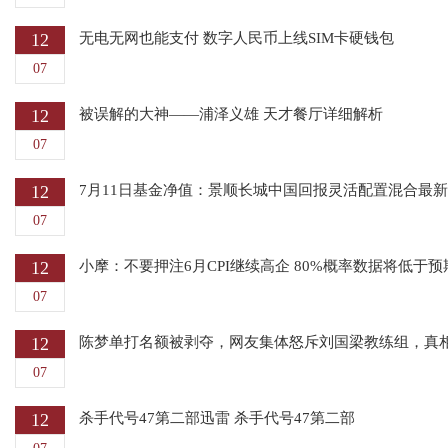
12
无电无网也能支付 数字人民币上线SIM卡硬钱包
07
12
被误解的大神——浦泽义雄 天才餐厅详细解析
07
12
7月11日基金净值：景顺长城中国回报灵活配置混合最新净值1
07
12
小摩：不要押注6月CPI继续高企 80%概率数据将低于预
07
12
陈梦单打名额被剥夺，网友集体怒斥刘国梁教练组，真
07
12
杀手代号47第二部迅雷 杀手代号47第二部