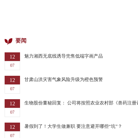
要闻
12
魅力湘西无底线诱导兜售低端字画产品
07
12
甘肃山洪灾害气象风险升级为橙色预警
07
12
生物股份董秘回复： 公司将按照农业农村部《兽药注册
07
12
暑假到了！大学生做兼职 要注意避开哪些“坑”？
07